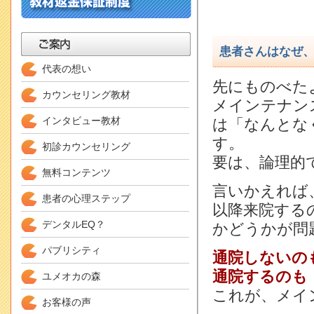
患者さんはなぜ
代表の想い
先にものべた
カウンセリング教材
メインテナン
インタビュー教材
は「なんとな
す。
初診カウンセリング
要は、論理的
無料コンテンツ
言いかえれば
患者の心理ステップ
以降来院する
デンタルEQ？
かどうかが問
パブリシティ
通院しないの
通院するのも
ユメオカの森
これが、メイ
お客様の声