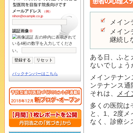
メールアドレス
（例）
nihon@example.co.jp
メイン
メイン
認証画像
※
左の枠内に表示されて
継続し
いる4桁の数字を入力してくださ
い。
ある日、ふと
ないでしょう
バックナンバーはこちら
メインテナン
ンテナンス通
それは、
メイ
多くの医院は
と、1、2度
なく、診療シ