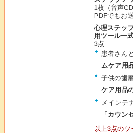
1枚（音声C
PDFでもお
心理ステッ
用ツール一
3点
患者さん
ムケア用
子供の歯
ケア用品
メインテ
「
カウン
以上3点のツ