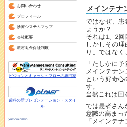
お問い合わせ
メインテナ
プロフィール
ではなぜ、患
診療システムマップ
ょうか？
それは1、2
会社概要
しかしその理
教材返金保証制度
り」ではなく
「たしかに予
メインテナン
ビジョンとキャッシュフローの専門家
という好奇心
す。
当然これは回
歯科の新プレゼンテーション・スタイ
では患者さん
ル
意識の高まっ
yumeokaniwa
「メインテナ