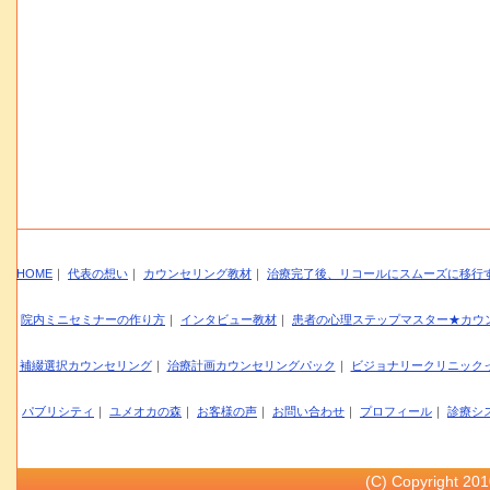
HOME
｜
代表の想い
｜
カウンセリング教材
｜
治療完了後、リコールにスムーズに移行
院内ミニセミナーの作り方
｜
インタビュー教材
｜
患者の心理ステップマスター★カウン
補綴選択カウンセリング
｜
治療計画カウンセリングパック
｜
ビジョナリークリニック
パブリシティ
｜
ユメオカの森
｜
お客様の声
｜
お問い合わせ
｜
プロフィール
｜
診療シ
(C) Copyright 20