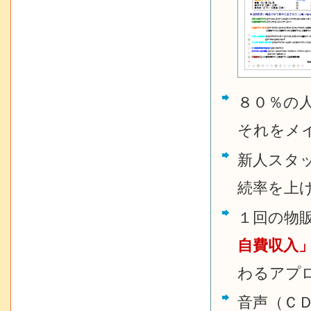
８０％の
それをメ
新人スタ
続率を上
１回の物
自費収入
わるアプ
音声（Ｃ