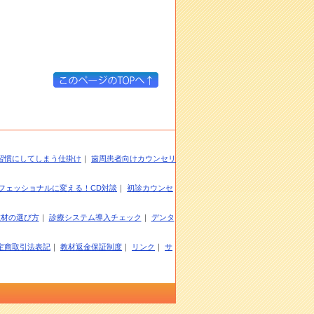
習慣にしてしまう仕掛け
｜
歯周患者向けカウンセリ
フェッショナルに変える！CD対談
｜
初診カウンセ
教材の選び方
｜
診療システム導入チェック
｜
デンタ
定商取引法表記
｜
教材返金保証制度
｜
リンク
｜
サ