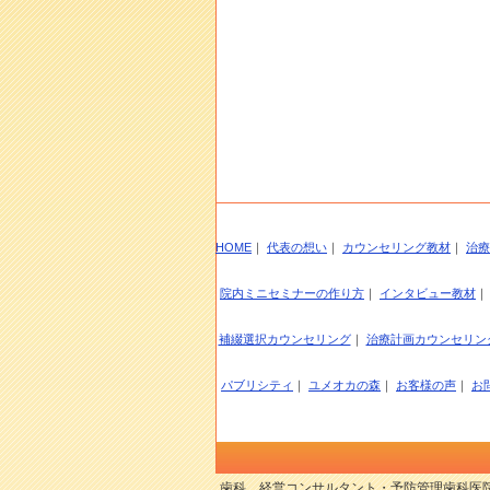
HOME
｜
代表の想い
｜
カウンセリング教材
｜
治療
院内ミニセミナーの作り方
｜
インタビュー教材
補綴選択カウンセリング
｜
治療計画カウンセリン
パブリシティ
｜
ユメオカの森
｜
お客様の声
｜
お
歯科 経営コンサルタント・予防管理歯科医