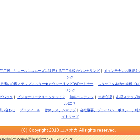
完了後、リコールにスムーズに移行する完了比較カウンセリング
｜
メインテナンス継続を
ング
｜
患者の心理ステップマスター★カウンセリングDVDセミナー
｜
スタッフを本物の歯科プロ
リング
グパック
｜
ビジョナリークリニックって？
｜
無料コンテンツ
｜
患者心理
｜
心理ステップ
ルEQ？
問い合わせ
｜
プロフィール
｜
診療システムマップ
｜
会社概要、プライバシーポリシー、特
イトマップ
(C) Copyright 2010 ユメオカ All rights reserved.
院を構築する歯科医院経営コンサルティング